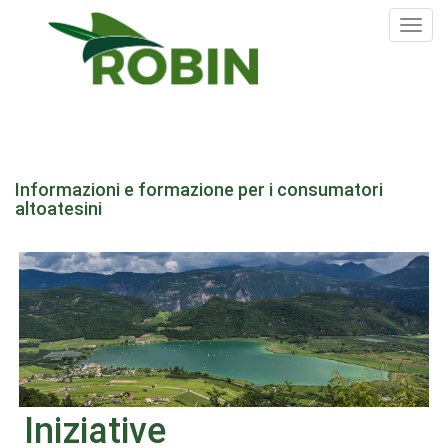
Tog
nav
Salta
al
Informazioni e formazione per i consumatori
contenuto
altoatesini
principale
Iniziative