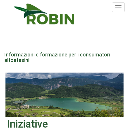
Tog
nav
Salta
al
Informazioni e formazione per i consumatori
contenuto
altoatesini
principale
Iniziative