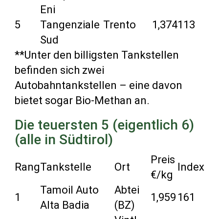
Eni
5
Tangenziale
Trento
1,374
113
Sud
**Unter den billigsten Tankstellen
befinden sich zwei
Autobahntankstellen – eine davon
bietet sogar Bio-Methan an.
Die teuersten 5 (eigentlich 6)
(alle in Südtirol)
Preis
Rang
Tankstelle
Ort
Index
€/kg
Tamoil Auto
Abtei
1
1,959
161
Alta Badia
(BZ)