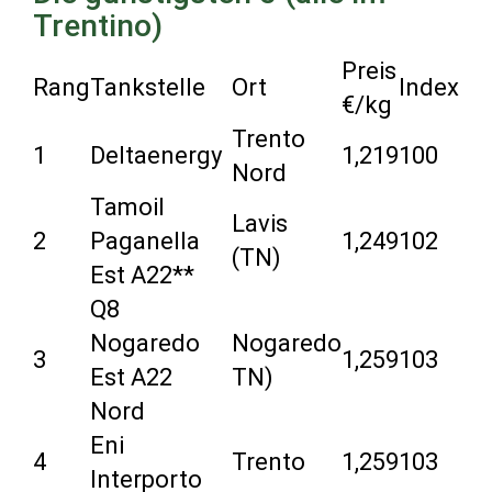
Trentino)
Preis
Rang
Tankstelle
Ort
Index
€/kg
Trento
1
Deltaenergy
1,219
100
Nord
Tamoil
Lavis
2
Paganella
1,249
102
(TN)
Est A22**
Q8
Nogaredo
Nogaredo
3
1,259
103
Est A22
TN)
Nord
Eni
4
Trento
1,259
103
Interporto