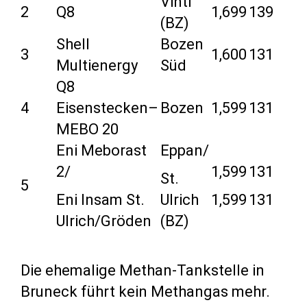
Vintl
2
Q8
1,699
139
(BZ)
Shell
Bozen
3
1,600
131
Multienergy
Süd
Q8
4
Eisenstecken–
Bozen
1,599
131
MEBO 20
Eni Meborast
Eppan/
2/
1,599
131
St.
5
Eni Insam St.
Ulrich
1,599
131
Ulrich/Gröden
(BZ)
Die ehemalige Methan-Tankstelle in
Bruneck führt kein Methangas mehr.