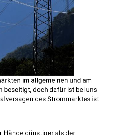
emärkten im allgemeinen und am
eseitigt, doch dafür ist bei uns
talversagen des Strommarktes ist
er Hände günstiger als der