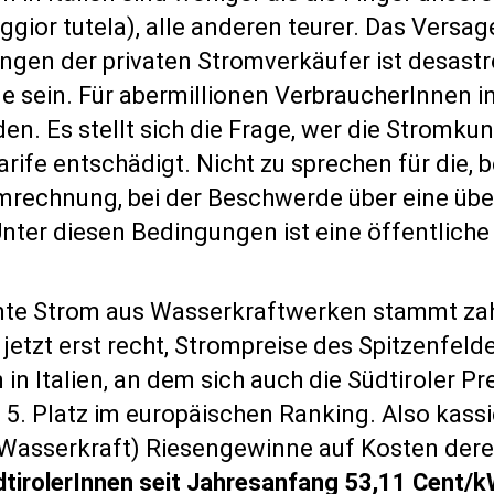
ior tutela), alle anderen teurer. Das Versagen
ungen der privaten Stromverkäufer ist desast
sein. Für abermillionen VerbraucherInnen in E
en. Es stellt sich die Frage, wer die Stromku
rife entschädigt. Nicht zu sprechen für die,
omrechnung, bei der Beschwerde über eine üb
nter diesen Bedingungen ist eine öffentlich
amte Strom aus Wasserkraftwerken stammt zah
etzt erst recht, Strompreise des Spitzenfeldes
n Italien, an dem sich auch die Südtiroler Pr
5. Platz im europäischen Ranking. Also kass
 Wasserkraft) Riesengewinne auf Kosten dere
tirolerInnen seit Jahresanfang 53,11 Cent/kW