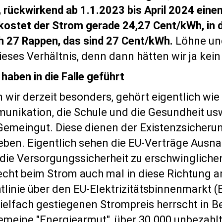
rückwirkend ab 1.1.2023 bis April 2024 eine
 kostet der Strom gerade 24,27 Cent/kWh, in 
h 27 Rappen, das sind 27 Cent/kWh.
Löhne und
ses Verhältnis, denn dann hätten wir ja kein
 haben in die Falle geführt
wir derzeit besonders, gehört eigentlich wi
munikation, die Schule und die Gesundheit us
Gemeingut. Diese dienen der Existenzsicheru
Leben. Eigentlich sehen die EU-Verträge Aus
 die Versorgungssicherheit zu erschwingliche
echt beim Strom auch mal in diese Richtung 
chtlinie über den EU-Elektrizitätsbinnenmarkt 
ielfach gestiegenen Strompreis herrscht in 
meine "Energiearmut", über 30.000 unbezahlt