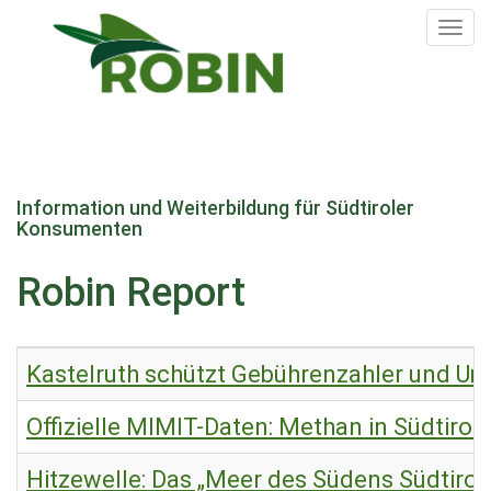
Tog
nav
Direkt
zum
Information und Weiterbildung für Südtiroler
Inhalt
Konsumenten
Robin Report
Kastelruth schützt Gebührenzahler und Um
Offizielle MIMIT-Daten: Methan in Südtirol 
Hitzewelle: Das „Meer des Südens Südtirols