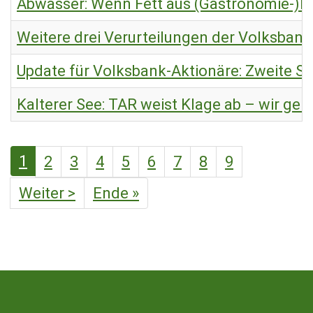
Abwasser: Wenn Fett aus (Gastronomie-)Kü
Weitere drei Verurteilungen der Volksban
Update für Volksbank-Aktionäre: Zweite S
Kalterer See: TAR weist Klage ab – wir ge
Seitennummerierung
Aktuelle
1
Seite
2
Seite
3
Seite
4
Seite
5
Seite
6
Seite
7
Seite
8
Seite
9
Seite
Nächste
Weiter >
Letzte
Ende »
Seite
Seite