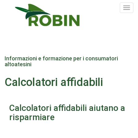
Tog
nav
Salta
al
Informazioni e formazione per i consumatori
contenuto
altoatesini
principale
Calcolatori affidabili
Calcolatori affidabili aiutano a
risparmiare