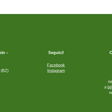
bin –
Seguici!
C
Facebook
 (BZ)
Instagram
ne
a
bi
n