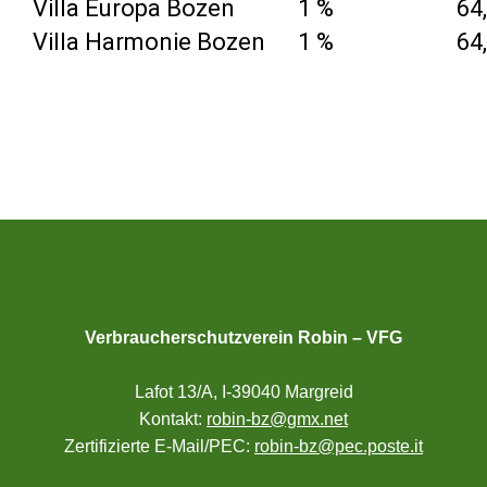
Villa Europa Bozen
1 %
64
Villa Harmonie Bozen
1 %
64
Verbraucherschutzverein Robin – VFG
Lafot 13/A, I-39040 Margreid
Kontakt:
robin-bz@gmx.net
Zertifizierte E-Mail/PEC:
robin-bz@pec.poste.it