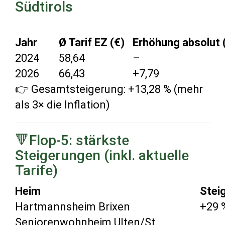
Südtirols
Jahr
Ø Tarif EZ (€)
Erhöhung absolut 
2024
58,64
–
2026
66,43
+7,79
👉 Gesamtsteigerung: +13,28 % (mehr
als 3× die Inflation)
🔻Flop-5: stärkste
Steigerungen (inkl. aktuelle
Tarife)
Heim
Stei
Hartmannsheim Brixen
+29 
Seniorenwohnheim Ulten/St.