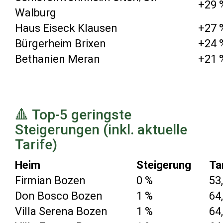
+29 
Walburg
Haus Eiseck Klausen
+27 
Bürgerheim Brixen
+24 
Bethanien Meran
+21 
🔺 Top-5 geringste
Steigerungen (inkl. aktuelle
Tarife)
Heim
Steigerung
Ta
Firmian Bozen
0 %
53
Don Bosco Bozen
1 %
64
Villa Serena Bozen
1 %
64